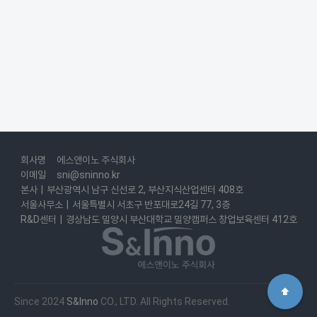
회사명
에스앤이노 주식회사
이메일
sni@sninno.kr
본사
|
부산광역시 남구 신선로 2, 부산지식산업센터 408호
서울사무소
|
서울특별시 서초구 반포대로24길 77, 3층
R&D센터
|
경상남도 밀양시 부산대학교 밀양캠퍼스 창업보육센터 412호
⬆
Since 2024
S&Inno
CO., LTD. All Rights Reserved.