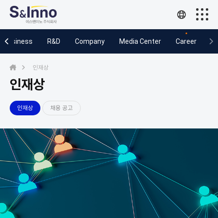
Business
Business
R&D
Company
Media Center
Career
R&D
인재상
Company
인재상
Media Center
인재상
채용 공고
Career